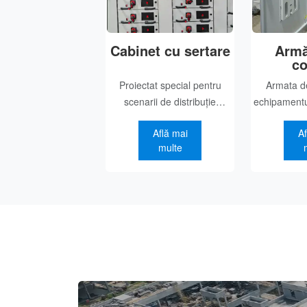
Cabinet cu sertare
Armă
co
Proiectat special pentru
Armata de
scenarii de distribuție
echipamentul
industrială, acest produs
al automatiză
Află mai
Af
reunitează trei avantaje
al sisteme
multe
cheie: siguranța, eficiența și
electric, fii
flexibilitatea. Structura
în divers
cabinetului se bazează pe
producție i
un cadru modular,
a