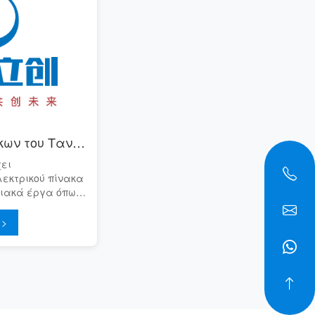
Το έργο 8ου και 9ου οίκων του Τανγκ Γκουάν Χου Ζου, Ρουζχου
χει
εκτρικού πίνακα
κιακά έργα όπως
ην πόλη Ρουζχου.
νται με το
 >