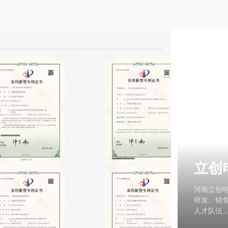
企业
河南立创
深耕配电
成长为电
出厂，全