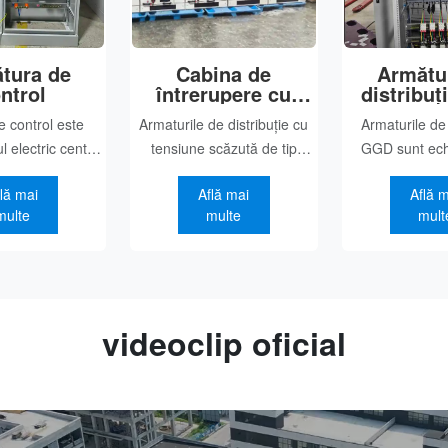
tura de
Cabina de
Armătu
ntrol
întrerupere cu
distribu
tensiune scăzută
 control este
Armaturile de distribuție cu
Armaturile de 
 electric central
tensiune scăzută de tip
GGD sunt ec
rii industriale și
„extractibil” (modelele
complete de di
lă mai
Află mai
Află 
lor de control
principale includ GCS, GCK,
tensiune mică,
multe
multe
mult
nd utilizată extins
MNS) reprezintă
constituie nucle
e scenarii de
echipamentele centrale de
electric; ele sun
ndustrială și de
control și distribuție la
principal pent
sigur
tensiune scăzută ale seturi
central
videoclip oficial