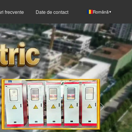
ări frecvente
Date de contact
Română
▼
Next