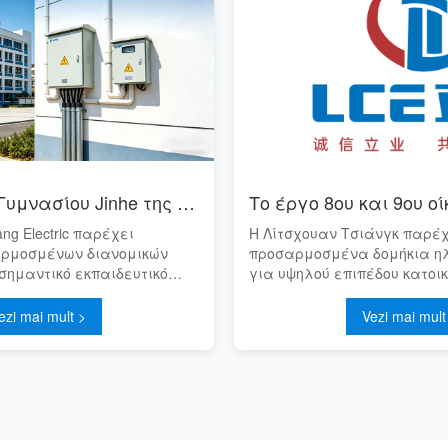
Προτζεκτ του Γυμνασίου Jinhe της Χουακσγιάν
ng Electric παρέχει
Η Λίτσχουαν Τσιάνγκ παρέ
αρμοσμένων διανομικών
προσαρμοσμένα δομήκια ηλ
σημαντικό εκπαιδευτικό
για υψηλού επιπέδου κατοι
ιάν — το Γυμνάσιο Jinhe,
το Τανγκ Γκουάν Χου Ζου στ
βολαίο ύψους 313150 yuan
Τα προϊόντα μας συμμόρφο
ezi mai mult >
Vezi mai mult
πρότυπο GB/T