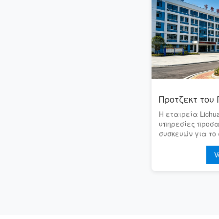
Η εταιρεία Lichua
υπηρεσίες προσ
συσκευών για το 
έργο της Χουακσγ
με συνολικό συμ
V
και παρ