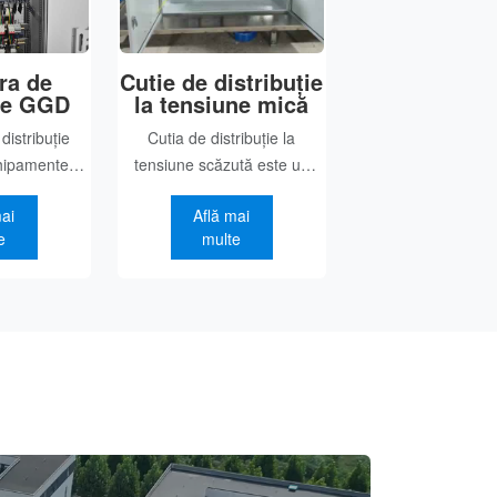
ra de
Cutie de distribuție
ție GGD
la tensiune mică
distribuție
Cutia de distribuție la
hipamente
tensiune scăzută este un
stribuție la
echipament electric de bază
mai
Află mai
 fixe, care
și central în sistemul de
e
multe
ul sistemului
distribuție la tensiune
t utilizate în
scăzută, utilizat pentru
ru recepția
distribuția energiei electrice,
izată
controlul circui